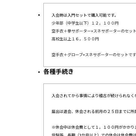
入会時は入門セットで購入可能です。
少年部（中学生以下）１２，１００円
空手衣＋拳サポーター+スネサポーターのセッ
高校生以上１６，５００円
空手衣＋グローブ+スネサポーターのセットで
各種手続き
入会されてから事情により稽古が続けられなく
届出は退会、休会される前月の２５日までに所
※休会中は休会費として１，１００円がかかり
受験等、
長期（3か月以上）での休会は休会費