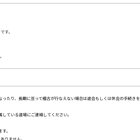
トです。
す。
なったり、長期に亘って稽古が行なえない場合は退会もしくは休会の手続きを
属している道場にご連絡してください。
ます。
はありません。